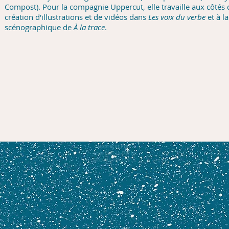
Compost). Pour la compagnie Uppercut, elle travaille aux côtés
création d'illustrations et de vidéos dans
Les voix du verbe
et à l
scénographique de
À la trace
.
Upprecut Prod
4 rue Félix Le Dantec
22000 SAINT BRIEUC