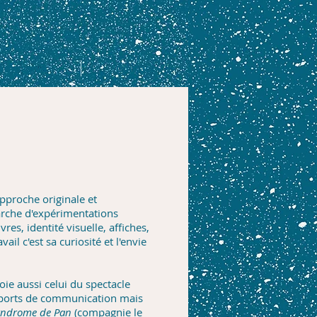
ompagnie
Contact
approche originale et
marche d'expérimentations
res, identité visuelle, affiches,
vail c'est sa curiosité et l'envie
oie aussi celui du spectacle
upports de communication mais
yndrome de Pan
(compagnie le